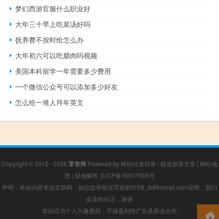
梦幻西游官服什么职业好
大年三十早上吃菜汤好吗
抚养费不按时给怎么办
大年初六可以吃腊肉吗视频
美国本科留学一年需要多少费用
一个微信公众号可以添加多少好友
怎么给一堆人拜年英文
Copyright © 2012 - 2026
零售网
Powered by
网站分类目录
|
精选推荐文章
|
网站地
图
|
疑难解答
京ICP备06037565号
声明：本站内容来自互联网，如信息有错误可发邮件到f_fb#foxmail.com说明，我们
会及时纠正，谢谢
本站仅为个人兴趣爱好，不接盈利性广告及商业合作