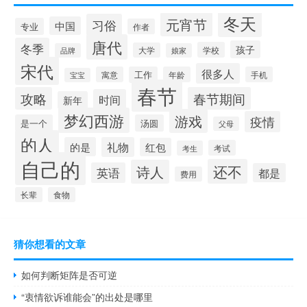
冬天
元宵节
习俗
中国
专业
作者
唐代
冬季
孩子
学校
大学
品牌
娘家
宋代
很多人
寓意
工作
年龄
手机
宝宝
春节
攻略
春节期间
时间
新年
梦幻西游
游戏
疫情
是一个
汤圆
父母
的人
的是
礼物
红包
考试
考生
自己的
还不
诗人
英语
都是
费用
长辈
食物
猜你想看的文章
如何判断矩阵是否可逆
“衷情欲诉谁能会”的出处是哪里