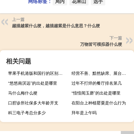
网络标签：
局内
花果山
选手
上一篇
越描越紫什么梗，越描越紫是什么意思？什么梗
下一篇
万物皆可模拟器什么梗
相关问题
苹果手机港版和国行的区别是什么 苹果港版和国行的区别
经营不善、黯然缺席、展台冷清广州车展的失意者有点多 到底什么情况嘞
“悠悠南溟远”的出处是哪里
过年不打烊的餐厅排名第几
马什么梅什么梗
“愔愔闻玉磬”的出处是哪里
口腔诊所社保多大年龄开支
在阳台上种植罂粟是什么行为
科三电子考总分多少
拜年是上午吗