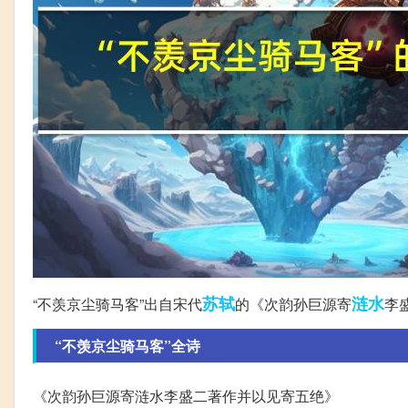
苏轼
涟水
“不羡京尘骑马客”出自宋代
的《次韵孙巨源寄
李
“不羡京尘骑马客”全诗
《次韵孙巨源寄涟水李盛二著作并以见寄五绝》