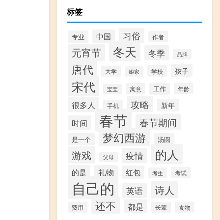
标签
习俗
中国
专业
作者
冬天
元宵节
冬季
品牌
唐代
孩子
学校
大学
娘家
宋代
寓意
工作
年龄
宝宝
攻略
很多人
新年
手机
春节
春节期间
时间
梦幻西游
是一个
汤圆
的人
游戏
疫情
父母
的是
礼物
红包
考试
考生
自己的
诗人
英语
还不
都是
费用
长辈
食物