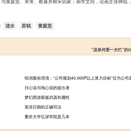
与黄庭坚、米芾、蔡襄并称宋四家；画学文同，论画主张神似，
：
涟水
苏轼
黄庭坚
“汲泉何爱一夫忙”的
日心说与地心说的提出者
梦幻西游新版武器剑属性
英语日期的正确写法
重庆大学弘深学院是几本