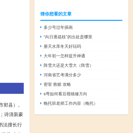
猜你想看的文章
多少号过年插画
“向日逐疏枝”的出处是哪里
册天水库冬天好玩吗
大年初一怎样提升神通
阵雪大还是大雪大（阵雪）
河南省艺考满分多少
密室 救赎 攻略
s弯如何看后视镜修方向
晚托班老师工作内容（晚托）
山市郏县）。
；诗清新豪
书法擅长行