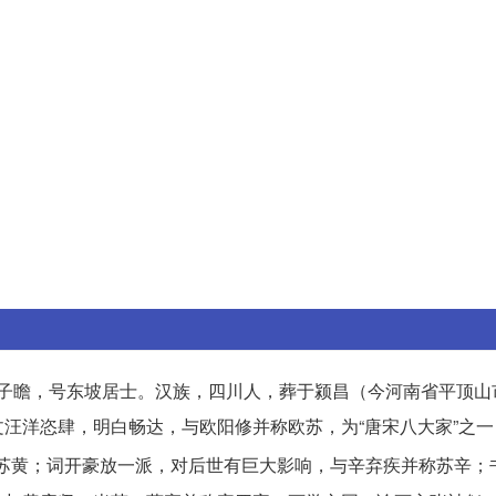
。字子瞻，号东坡居士。汉族，四川人，葬于颍昌（今河南省平顶
汪洋恣肆，明白畅达，与欧阳修并称欧苏，为“唐宋八大家”之一
苏黄；词开豪放一派，对后世有巨大影响，与辛弃疾并称苏辛；