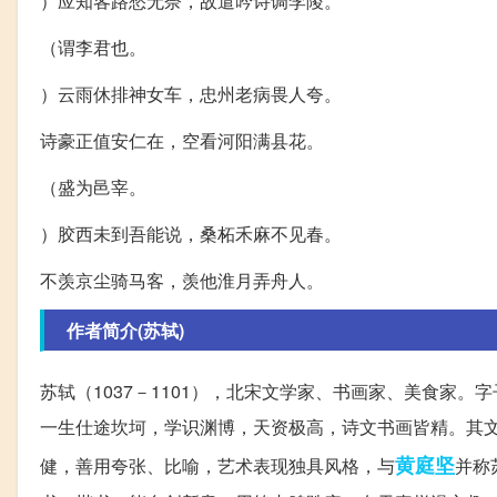
）应知客路愁无奈，故遣吟诗调李陵。
（谓李君也。
）云雨休排神女车，忠州老病畏人夸。
诗豪正值安仁在，空看河阳满县花。
（盛为邑宰。
）胶西未到吾能说，桑柘禾麻不见春。
不羡京尘骑马客，羡他淮月弄舟人。
作者简介(苏轼)
苏轼（1037－1101），北宋文学家、书画家、美食家
一生仕途坎坷，学识渊博，天资极高，诗文书画皆精。其文
黄庭坚
健，善用夸张、比喻，艺术表现独具风格，与
并称