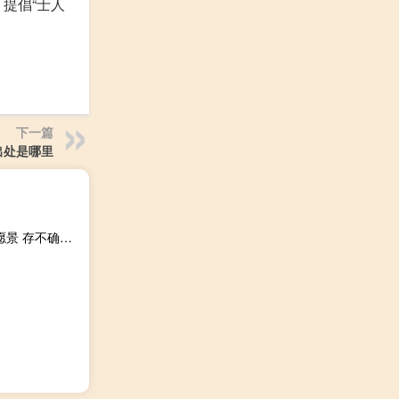
提倡“士人
下一篇
出处是哪里
恒润股份澄清：“公司规划40,000P以上算力目标”仅为公司愿景 存不确定性