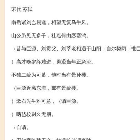
宋代 苏轼
南岳诸刘岂易逢，相望无复马牛风。
山公虽见无多子，社燕何由恋塞鸿。
（昔与巨源、刘贡父、刘莘老相遇于山阳，自尔契阔，惟
）高才晚岁终难进，勇退当年正急流。
不独二疏为可慕，他时当有景孙楼。
（巨源近离东海，郡有景疏楼。
）漱石先生难可意，（谓巨源。
）啮毡校尉久无朋。
（自谓。