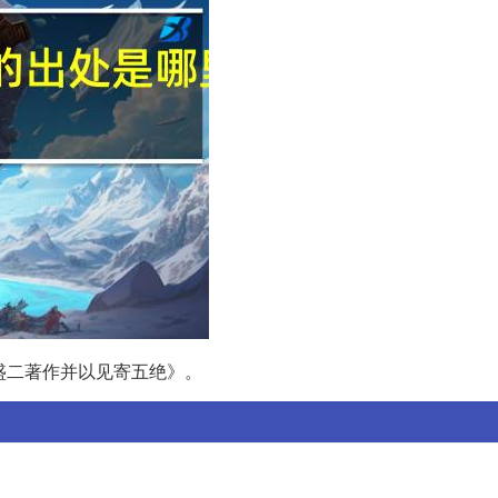
盛二著作并以见寄五绝》。