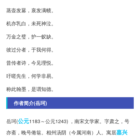
蒸壶发羃，衰发满帻。
机亦乳白，未死神泣。
万金之璧，护一蚁缺。
彼过分者，于我何得。
昔传者诗，今见理悦。
吁嗟先生，何学非易。
称此翰墨，是谓知德。
作者简介(岳珂)
公元
岳珂(
1183～公元1243) ，南宋文学家。字肃之，号
嘉兴
亦斋，晚号倦翁。相州汤阴（今属河南）人。寓居