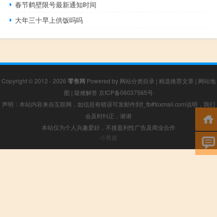
春节鹤壁限号最新通知时间
大年三十早上供饭吗吗
Copyright © 2012 - 2026
零售网
Powered by
网站分类目录
|
精选推荐文章
|
网站地
图
|
疑难解答
京ICP备06037565号
声明：本站内容来自互联网，如信息有错误可发邮件到f_fb#foxmail.com说明，我们
会及时纠正，谢谢
本站仅为个人兴趣爱好，不接盈利性广告及商业合作
小男孩