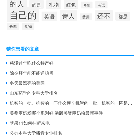
的人
的是
礼物
红包
考试
考生
自己的
还不
诗人
英语
都是
费用
长辈
食物
猜你想看的文章
慈溪过年吃什么特产好
除夕拜年能不能送鸡蛋
冬天最漂亮的菜园
山东药学的专科大学排名
机智的一批、机智的一匹什么梗？机智的一批、机智的一匹是什么意思什么梗
美赞臣奶粉哪个系列好 港版美赞臣奶粉最新事件
苹果11如何挂断来电
公办本科大学播音专业排名