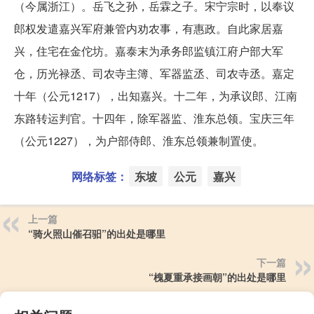
（今属浙江）。岳飞之孙，岳霖之子。宋宁宗时，以奉议
郎权发遣嘉兴军府兼管内劝农事，有惠政。自此家居嘉
兴，住宅在金佗坊。嘉泰末为承务郎监镇江府户部大军
仓，历光禄丞、司农寺主簿、军器监丞、司农寺丞。嘉定
十年（公元1217），出知嘉兴。十二年，为承议郎、江南
东路转运判官。十四年，除军器监、淮东总领。宝庆三年
（公元1227），为户部侍郎、淮东总领兼制置使。
网络标签：
东坡
公元
嘉兴
上一篇
“骑火照山催召驲”的出处是哪里
下一篇
“槐夏重承接画朝”的出处是哪里