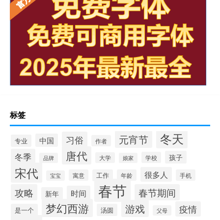
标签
冬天
元宵节
习俗
中国
专业
作者
唐代
冬季
孩子
学校
大学
品牌
娘家
宋代
很多人
寓意
工作
年龄
手机
宝宝
春节
攻略
春节期间
时间
新年
梦幻西游
游戏
疫情
是一个
汤圆
父母