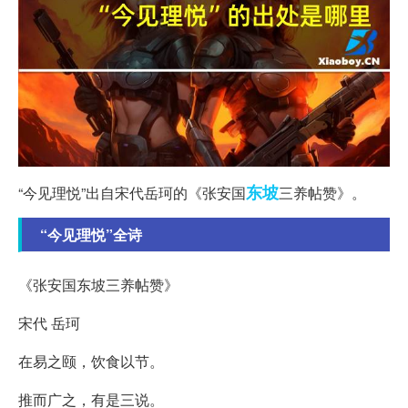
东坡
“今见理悦”出自宋代岳珂的《张安国
三养帖赞》。
“今见理悦”全诗
《张安国东坡三养帖赞》
宋代 岳珂
在易之颐，饮食以节。
推而广之，有是三说。