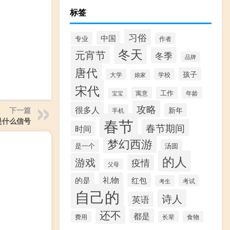
标签
习俗
中国
专业
作者
冬天
元宵节
冬季
品牌
唐代
孩子
学校
大学
娘家
宋代
寓意
工作
年龄
宝宝
攻略
很多人
新年
下一篇
手机
春节
是什么信号
春节期间
时间
梦幻西游
是一个
汤圆
的人
游戏
疫情
父母
的是
礼物
红包
考试
考生
自己的
诗人
英语
还不
都是
费用
长辈
食物