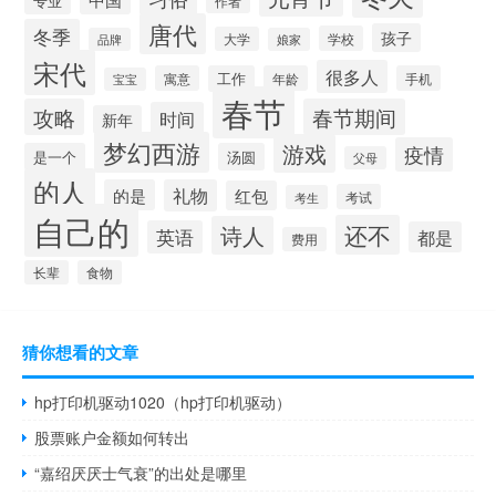
专业
作者
唐代
冬季
孩子
学校
大学
品牌
娘家
宋代
很多人
寓意
工作
年龄
手机
宝宝
春节
攻略
春节期间
时间
新年
梦幻西游
游戏
疫情
是一个
汤圆
父母
的人
的是
礼物
红包
考试
考生
自己的
还不
诗人
英语
都是
费用
长辈
食物
猜你想看的文章
hp打印机驱动1020（hp打印机驱动）
股票账户金额如何转出
“嘉绍厌厌士气衰”的出处是哪里