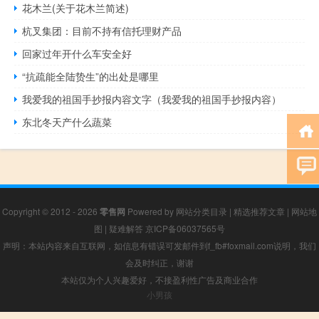
花木兰(关于花木兰简述)
杭叉集团：目前不持有信托理财产品
回家过年开什么车安全好
“抗疏能全陆贽生”的出处是哪里
我爱我的祖国手抄报内容文字（我爱我的祖国手抄报内容）
东北冬天产什么蔬菜
Copyright © 2012 - 2026
零售网
Powered by
网站分类目录
|
精选推荐文章
|
网站地
图
|
疑难解答
京ICP备06037565号
声明：本站内容来自互联网，如信息有错误可发邮件到f_fb#foxmail.com说明，我们
会及时纠正，谢谢
本站仅为个人兴趣爱好，不接盈利性广告及商业合作
小男孩