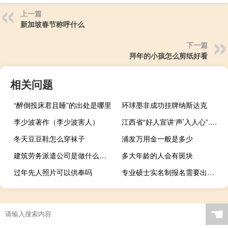
上一篇
新加坡春节称呼什么
下一篇
拜年的小孩怎么剪纸好看
相关问题
“醉倒投床君且睡”的出处是哪里
环球墨非成功挂牌纳斯达克
李少波著作（李少波害人）
江西省“好人宣讲‘声’入人心”... 到底什么情况嘞
冬天豆豆鞋怎么穿袜子
浦发万用金一般是多少
建筑劳务派遣公司是做什么的（劳务派遣公司是做什么的）
多大年龄的人会有斑块
过年先人照片可以供奉吗
专业硕士实名制报名需要出示身份证件吗
☚