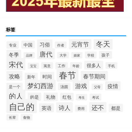
标签
冬天
元宵节
习俗
中国
专业
作者
唐代
冬季
孩子
学校
大学
品牌
娘家
宋代
很多人
寓意
工作
年龄
手机
宝宝
春节
攻略
春节期间
时间
新年
梦幻西游
游戏
疫情
是一个
汤圆
父母
的人
的是
礼物
红包
考试
考生
自己的
还不
诗人
英语
都是
费用
长辈
食物