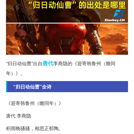
唐代
“归日动仙曹”出自
李商隐的《迎寄韩鲁州（瞻同
年）》。
“归日动仙曹”全诗
《迎寄韩鲁州（瞻同年）》
唐代 李商隐
积雨晚骚骚，相思正郁陶。