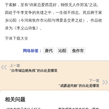
于索解，至有“诗家总爱西昆好，独恨无人作郑笺”之说。
因处于牛李党争的夹缝之中，一生很不得志。死后葬于家
乡沁阳（今河南焦作市沁阳与博爱县交界之处）。作品收
录为《李义山诗集》。
字体下载大全
网络标签：
唐代
沁阳
焦作市
上一篇
“白帝城边晓角残”的出处是哪里
下一篇
“成蹊迹尚赊”的出处是哪里
相关问题
过年包饺子送什么好运
西华师范大学专科批（西华师范大学专科）