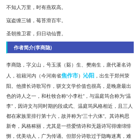
不知人万里，时有燕双高。
寇盗缠三辅，莓苔滑百牢。
圣朝推卫霍，归日动仙曹。
作者简介(李商隐)
李商隐，字义山，号玉溪（谿）生、樊南生，唐代著名诗
焦作市
沁阳
人，祖籍河内（今河南省
）
，出生于郑州荥
阳。他擅长诗歌写作，骈文文学价值也很高，是晚唐最出
色的诗人之一，和杜牧合称“小李杜”，与温庭筠合称为“温
李”，因诗文与同时期的段成式、温庭筠风格相近，且三人
都在家族里排行第十六，故并称为“三十六体”。其诗构思
新奇，风格秾丽，尤其是一些爱情诗和无题诗写得缠绵悱
恻，优美动人，广为传诵。但部分诗歌过于隐晦迷离，难