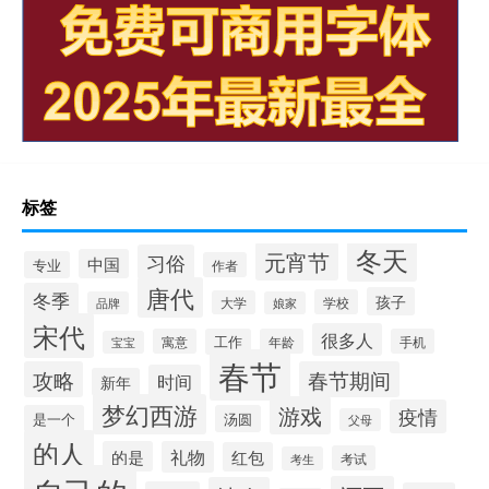
标签
冬天
元宵节
习俗
中国
专业
作者
唐代
冬季
孩子
学校
大学
品牌
娘家
宋代
很多人
寓意
工作
年龄
手机
宝宝
春节
攻略
春节期间
时间
新年
梦幻西游
游戏
疫情
是一个
汤圆
父母
的人
的是
礼物
红包
考试
考生