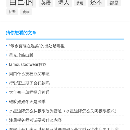
自己的
还不
诗人
英语
都是
费用
长辈
食物
猜你想看的文章
“帝乡寥隔在温柔”的出处是哪里
星光攻略出版
famousfootwear攻略
周口什么技校办叉车证
行驶证过期了会罚款吗
大年初一怎样提升神通
硅胶娃娃冬天是淡季
水星迫降怎么从极限改为普通（水星迫降怎么关闭极限模式）
注册税务师考试要考什么内容
摩根士丹利表示以色列及其邻国都不是大型石油生产国因此我们认为石油供应面临的短期风险有限