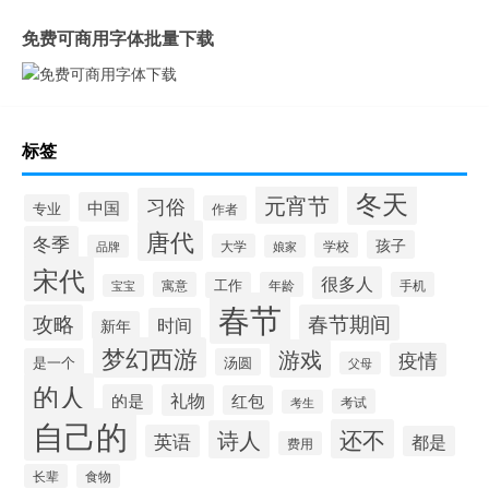
免费可商用字体批量下载
标签
冬天
元宵节
习俗
中国
专业
作者
唐代
冬季
孩子
学校
大学
品牌
娘家
宋代
很多人
寓意
工作
年龄
手机
宝宝
春节
攻略
春节期间
时间
新年
梦幻西游
游戏
疫情
是一个
汤圆
父母
的人
的是
礼物
红包
考试
考生
自己的
还不
诗人
英语
都是
费用
长辈
食物