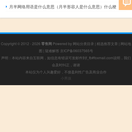
月半网络用语是什么意思（月半形容人是什么意思）什么梗
Copyright © 2012 - 2026
零售网
Powered by
网站分类目录
|
精选推荐文章
|
网站地
图
|
疑难解答
京ICP备06037565号
声明：本站内容来自互联网，如信息有错误可发邮件到f_fb#foxmail.com说明，我们
会及时纠正，谢谢
本站仅为个人兴趣爱好，不接盈利性广告及商业合作
小男孩