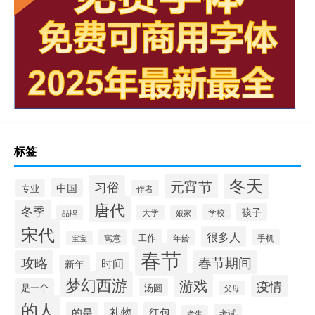
标签
冬天
元宵节
习俗
中国
专业
作者
唐代
冬季
孩子
学校
大学
品牌
娘家
宋代
很多人
寓意
工作
年龄
手机
宝宝
春节
攻略
春节期间
时间
新年
梦幻西游
游戏
疫情
是一个
汤圆
父母
的人
的是
礼物
红包
考试
考生