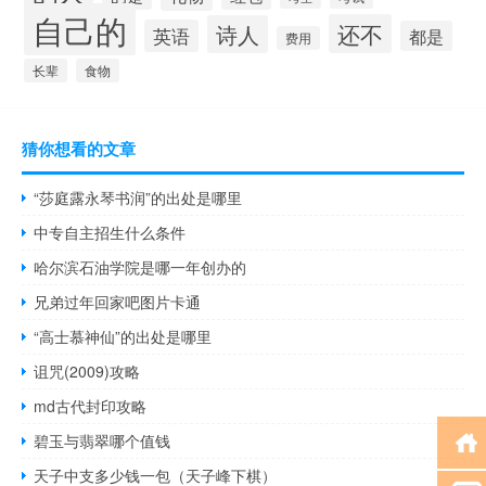
自己的
还不
诗人
英语
都是
费用
长辈
食物
猜你想看的文章
“莎庭露永琴书润”的出处是哪里
中专自主招生什么条件
哈尔滨石油学院是哪一年创办的
兄弟过年回家吧图片卡通
“高士慕神仙”的出处是哪里
诅咒(2009)攻略
md古代封印攻略
碧玉与翡翠哪个值钱
天子中支多少钱一包（天子峰下棋）