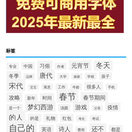
标签
冬天
元宵节
习俗
中国
专业
作者
唐代
冬季
孩子
学校
大学
品牌
娘家
宋代
很多人
寓意
工作
年龄
手机
宝宝
春节
攻略
春节期间
时间
新年
梦幻西游
游戏
疫情
是一个
汤圆
父母
的人
的是
礼物
红包
考试
考生
自己的
还不
诗人
英语
都是
费用