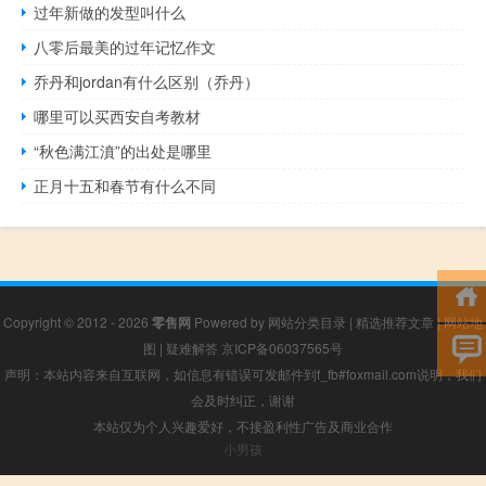
过年新做的发型叫什么
八零后最美的过年记忆作文
乔丹和jordan有什么区别（乔丹）
哪里可以买西安自考教材
“秋色满江濆”的出处是哪里
正月十五和春节有什么不同
Copyright © 2012 - 2026
零售网
Powered by
网站分类目录
|
精选推荐文章
|
网站地
图
|
疑难解答
京ICP备06037565号
声明：本站内容来自互联网，如信息有错误可发邮件到f_fb#foxmail.com说明，我们
会及时纠正，谢谢
本站仅为个人兴趣爱好，不接盈利性广告及商业合作
小男孩