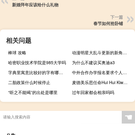
新婚拜年应该给什么礼物
下一篇
春节如何抢卧铺
相关问题
棒球 攻略
动漫明星大乱斗更新的新角色（动漫明星大乱斗4 3）
哈密职业技术学院是985大学吗
为什么不建议买奥迪a3
字典里寓意比较好的字有哪些（寓意比较好的字有哪些）
中外合作办学报名要求个人英语基础能力吗
二胎政策什么时候停止
麦德美乐思任命Hui Hui Kiw为亚洲区副总裁
“听之不能竭”的出处是哪里
过年回家都会相亲吗吗
☚