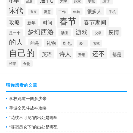
冬季
孩子
学校
大学
品牌
娘家
宋代
很多人
寓意
工作
年龄
手机
宝宝
春节
攻略
春节期间
时间
新年
梦幻西游
游戏
疫情
是一个
汤圆
父母
的人
的是
礼物
红包
考试
考生
自己的
还不
诗人
英语
都是
费用
长辈
食物
猜你想看的文章
学校跑道一圈多少米
手游全民斗战神攻略
“花枝不可见”的出处是哪里
“暮宿昆仑下”的出处是哪里