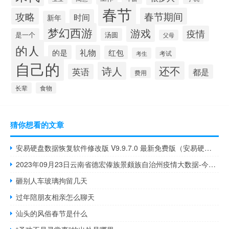
春节
攻略
春节期间
时间
新年
梦幻西游
游戏
疫情
是一个
汤圆
父母
的人
的是
礼物
红包
考试
考生
自己的
还不
诗人
英语
都是
费用
长辈
食物
猜你想看的文章
安易硬盘数据恢复软件修改版 V9.9.7.0 最新免费版（安易硬盘数据恢复软件修改版 V9.9.7.0 最新免费版功能简介）
2023年09月23日云南省德宏傣族景颇族自治州疫情大数据-今日/今天疫情全网搜索最新实时消息动态情况通知播报
砸别人车玻璃拘留几天
过年陪朋友相亲怎么聊天
汕头的风俗春节是什么