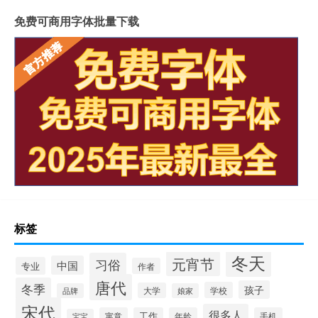
免费可商用字体批量下载
标签
冬天
元宵节
习俗
中国
专业
作者
唐代
冬季
孩子
学校
大学
品牌
娘家
宋代
很多人
寓意
工作
年龄
手机
宝宝