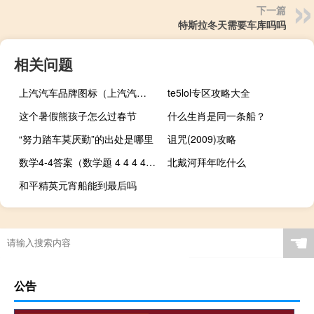
下一篇
特斯拉冬天需要车库吗吗
相关问题
上汽汽车品牌图标（上汽汽车品牌）
te5lol专区攻略大全
这个暑假熊孩子怎么过春节
什么生肖是同一条船？
“努力踏车莫厌勤”的出处是哪里
诅咒(2009)攻略
数学4-4答案（数学题 4 4 4 4 4 4 4 4 4 4 4 4 4 4 4 多少的简便算式）
北戴河拜年吃什么
和平精英元宵船能到最后吗
☚
公告