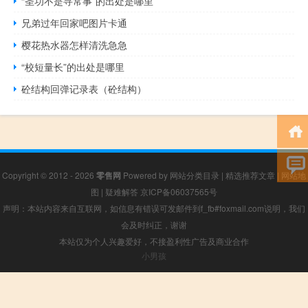
“圣功不是寻常事”的出处是哪里
兄弟过年回家吧图片卡通
樱花热水器怎样清洗急急
“校短量长”的出处是哪里
砼结构回弹记录表（砼结构）
Copyright © 2012 - 2026
零售网
Powered by
网站分类目录
|
精选推荐文章
|
网站地
图
|
疑难解答
京ICP备06037565号
声明：本站内容来自互联网，如信息有错误可发邮件到f_fb#foxmail.com说明，我们
会及时纠正，谢谢
本站仅为个人兴趣爱好，不接盈利性广告及商业合作
小男孩