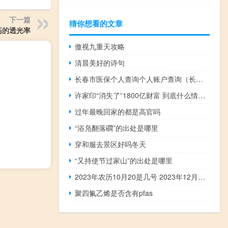
下一篇
猜你想看的文章
更高的透光率
傲视九重天攻略
清晨美好的诗句
长春市医保个人查询个人账户查询（长春市医保网个人查询）
许家印“消失了”1800亿财富 到底什么情况嘞
过年最晚回家的都是高官吗
“浴凫翻落磵”的出处是哪里
穿和服去景区好吗冬天
“又持使节过家山”的出处是哪里
2023年农历10月20是几号 2023年12月入宅最旺日子
聚四氟乙烯是否含有pfas