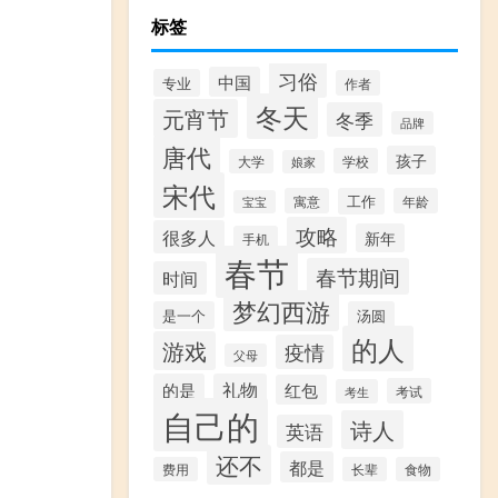
标签
习俗
中国
专业
作者
冬天
元宵节
冬季
品牌
唐代
孩子
学校
大学
娘家
宋代
寓意
工作
年龄
宝宝
攻略
很多人
新年
手机
春节
春节期间
时间
梦幻西游
是一个
汤圆
的人
游戏
疫情
父母
的是
礼物
红包
考试
考生
自己的
诗人
英语
还不
都是
费用
长辈
食物