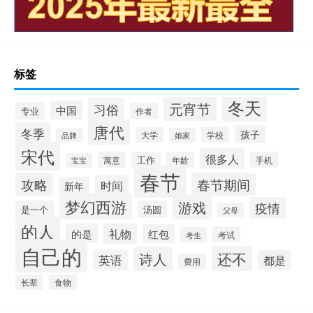
标签
冬天
元宵节
习俗
中国
专业
作者
唐代
冬季
孩子
学校
大学
品牌
娘家
宋代
很多人
寓意
工作
年龄
手机
宝宝
春节
攻略
春节期间
时间
新年
梦幻西游
游戏
疫情
是一个
汤圆
父母
的人
的是
礼物
红包
考试
考生
自己的
还不
诗人
英语
都是
费用
长辈
食物