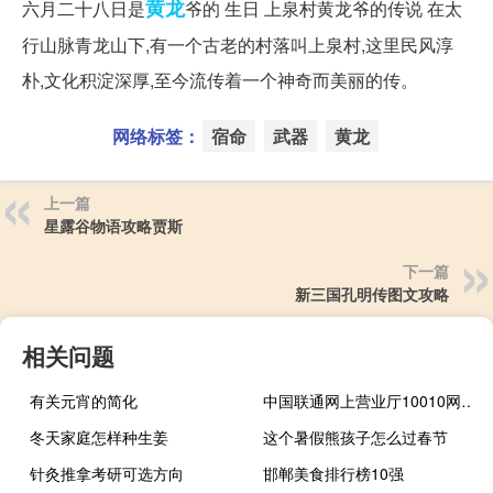
黄龙
六月二十八日是
爷的 生日 上泉村黄龙爷的传说 在太
行山脉青龙山下,有一个古老的村落叫上泉村,这里民风淳
朴,文化积淀深厚,至今流传着一个神奇而美丽的传。
网络标签：
宿命
武器
黄龙
上一篇
星露谷物语攻略贾斯
下一篇
新三国孔明传图文攻略
相关问题
有关元宵的简化
中国联通网上营业厅10010网站（100010联通网上营业厅官网）
冬天家庭怎样种生姜
这个暑假熊孩子怎么过春节
针灸推拿考研可选方向
邯郸美食排行榜10强