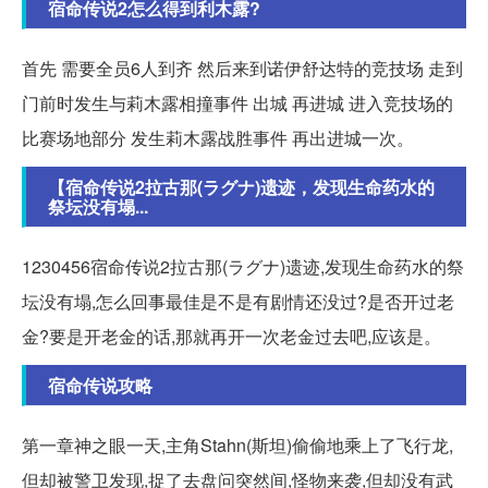
宿命传说2怎么得到利木露?
首先 需要全员6人到齐 然后来到诺伊舒达特的竞技场 走到
门前时发生与莉木露相撞事件 出城 再进城 进入竞技场的
比赛场地部分 发生莉木露战胜事件 再出进城一次。
【宿命传说2拉古那(ラグナ)遗迹，发现生命药水的
祭坛没有塌...
1230456宿命传说2拉古那(ラグナ)遗迹,发现生命药水的祭
坛没有塌,怎么回事最佳是不是有剧情还没过?是否开过老
金?要是开老金的话,那就再开一次老金过去吧,应该是。
宿命传说攻略
第一章神之眼一天,主角Stahn(斯坦)偷偷地乘上了飞行龙,
但却被警卫发现,捉了去盘问突然间,怪物来袭,但却没有武