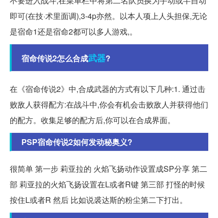
不要进入战斗,在菜单栏中将第二名队员换为手动或半自动
即可(在技·术里面调),3-4p亦然。以本人项上人头担保,无论
是宿命1还是宿命2都可以多人游戏,。
武器
宿命传说2怎么合成
?
在《宿命传说2》中,合成武器的方式有以下几种:1. 通过击
败敌人获得配方:在战斗中,你会有机会击败敌人并获得他们
的配方。收集足够的配方后,你可以在合成界面。
PSP宿命传说2如何发动秘奥义?
很简单 第一步 莉亚拉的 火焰飞扬动作设置成SP分享 第二
部 莉亚拉的火焰飞扬设置在L或者R键 第三部 打怪的时候
按住L或者R 然后 比如说裘达斯的粉尘第二下打出。